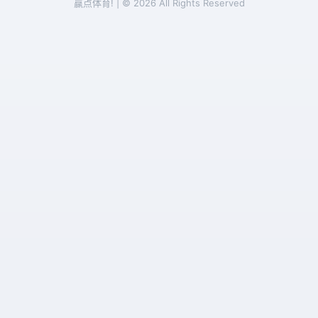
赢点体育! | © 2026 All Rights Reserved